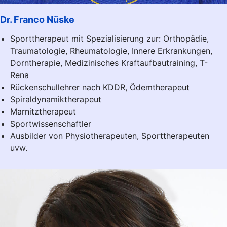
Dr. Franco Nüske
Sporttherapeut mit Spezialisierung zur: Orthopädie,
Trauma­tologie, Rheuma­tologie, Innere Erkran­kungen,
Dorn­therapie, Medi­zinisches Kraft­aufbau­training, T-
Rena
Rückenschul­lehrer nach KDDR, Ödem­therapeut
Spiraldynamik­therapeut
Marnitz­therapeut
Sportwissen­schaftler
Ausbilder von Physio­therapeuten, Sport­therapeuten
uvw.